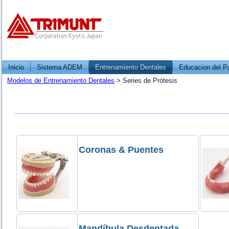
Inicio
Sistema ADEM
Entrenamiento Dentales
Educacion del P
Modelos de Entrenamiento Dentales
>
Series de Prótesis
Coronas & Puentes
Mandíbula Desdentada