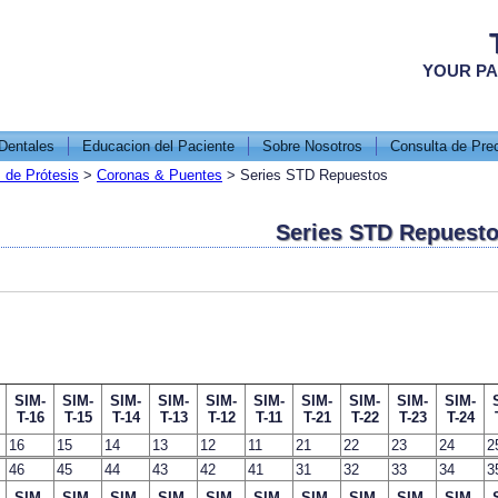
YOUR PA
Dentales
Educacion del Paciente
Sobre Nosotros
Consulta de Pre
 de Prótesis
>
Coronas & Puentes
>
Series STD Repuestos
Series STD Repuest
SIM-
SIM-
SIM-
SIM-
SIM-
SIM-
SIM-
SIM-
SIM-
SIM-
T-16
T-15
T-14
T-13
T-12
T-11
T-21
T-22
T-23
T-24
16
15
14
13
12
11
21
22
23
24
2
46
45
44
43
42
41
31
32
33
34
3
SIM-
SIM-
SIM-
SIM-
SIM-
SIM-
SIM-
SIM-
SIM-
SIM-