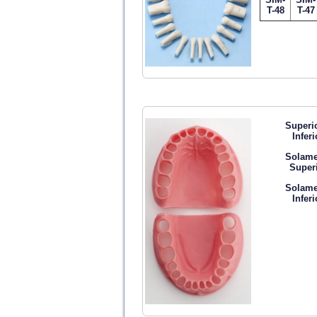
T-48
T-47
Superi
Inferi
Solame
Super
Solame
Inferi