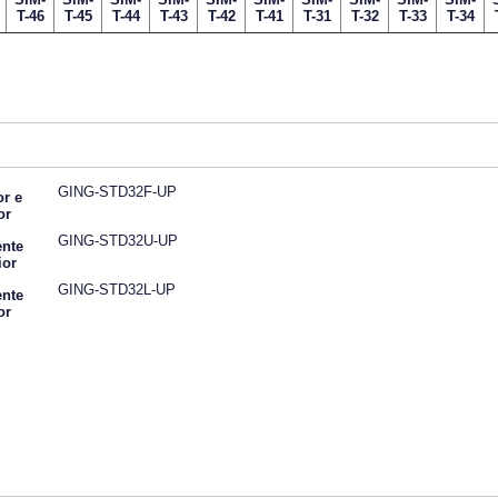
T-46
T-45
T-44
T-43
T-42
T-41
T-31
T-32
T-33
T-34
GING-STD32F-UP
or e
or
GING-STD32U-UP
nte
ior
GING-STD32L-UP
nte
or