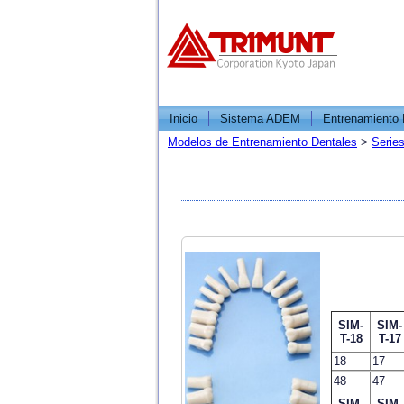
Inicio
Sistema ADEM
Entrenamiento 
Modelos de Entrenamiento Dentales
>
Series
SIM-
SIM-
T-18
T-17
18
17
48
47
SIM-
SIM-