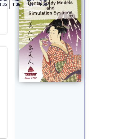
T-35
T-36
T-37
T-38