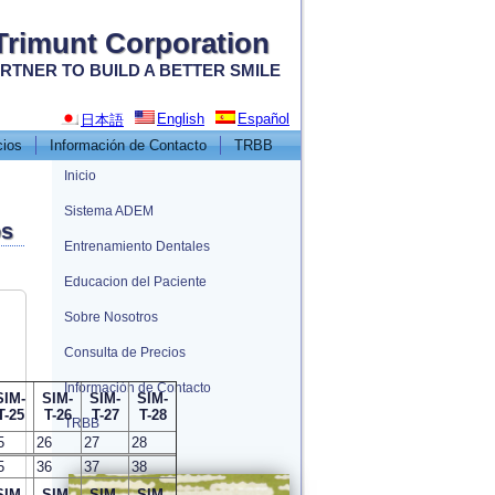
Trimunt Corporation
RTNER TO BUILD A BETTER SMILE
English
Español
日本語
cios
Información de Contacto
TRBB
Inicio
Sistema ADEM
os
Entrenamiento Dentales
Educacion del Paciente
Sobre Nosotros
Consulta de Precios
Información de Contacto
SIM-
SIM-
SIM-
SIM-
T-25
T-26
T-27
T-28
TRBB
5
26
27
28
5
36
37
38
SIM-
SIM-
SIM-
SIM-