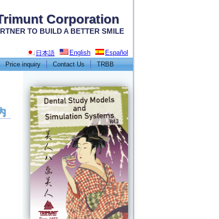
Trimunt Corporation
RTNER TO BUILD A BETTER SMILE
English
Español
日本語
Price inquiry
Contact Us
TRBB
内