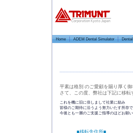
Home
ADEM Dental Simulator
Dental
平素は格別 のご愛顧を賜り厚く
さて、この度、弊社は下記に移転
これを機に旧に倍しまして社業に励み
皆様のご期待に沿うよう努力いたす所存で
今後とも一層のご支援ご指導のほどお願い
■移転先住所■